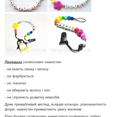
Переваги
силіконових намистин:
- не мають смаку і запаху
- не фарбуються
- не токсичні
- не вбирають вологу і пил
- не сприяють розвитку мікробів
Дуже привабливий вигляд, яскраві кольори, різноманітність
форм, намистин привертають увагу малюків.
Різні форми силіконових намистинок розвивають дрібну