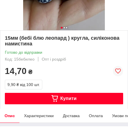
15мм (бебі блю леопард ) кругла, силіконова
намистина
Готово до відправки
Код: 15бебилео
Опт і роздріб
14,70
₴
9,90 ₴
від 100 шт.
Купити
Опис
Характеристики
Доставка
Оплата
Умови п