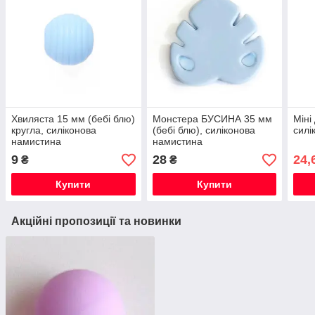
Хвиляста 15 мм (бебі блю)
Монстера БУСИНА 35 мм
Міні
кругла, силіконова
(бебі блю), силіконова
силі
намистина
намистина
9
28
24,
₴
₴
Купити
Купити
Акційні пропозиції та новинки