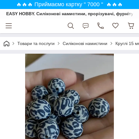
🔥🔥🔥 Приймаємо картку " 7000 " 🔥🔥🔥
EASY HOBBY. Силіконові намистини, прорізувачі, фурнітура
Товари та послуги
Силіконові намистини
Круглі 15 