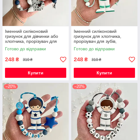
Іменний силіконовий
Іменний силіконовий
гризунок для дівчинки або
гризунок для хлопчика,
хлопчика, прорізувач для
прорізувач для зубів,
зубів, котик Фелікс (сірий)
Космонавт (м'ята)
Готово до відправки
Готово до відправки
248
248
₴
₴
310 ₴
310 ₴
Купити
Купити
–20%
–20%