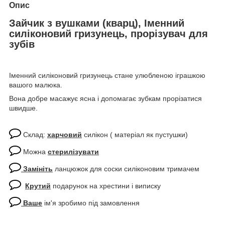
Опис
Зайчик з вушками (кварц), Іменний
силіконовий гризунець, прорізувач для
зубів
Іменний силіконовий гризунець стане улюбленою іграшкою
вашого малюка.
Вона добре масажує ясна і допомагає зубкам прорізатися
швидше.
Склад:
харчовий
силікон ( матеріал як пустушки)
Можна
стерилізувати
Замініть
ланцюжок для соски силіконовим тримачем
Крутий
подарунок на хрестини і виписку
Ваше
ім'я зробимо під замовлення