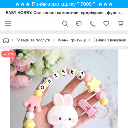
🔥🔥🔥 Приймаємо картку " 7000 " 🔥🔥🔥
EASY HOBBY. Силіконові намистини, прорізувачі, фурнітура
Товари та послуги
Іменні гризунці
Зайчик з вушками 
–10%