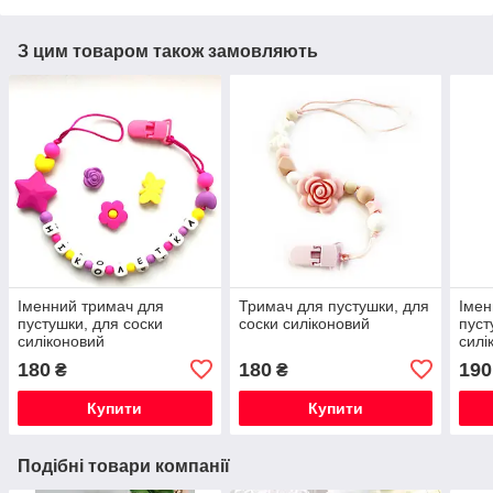
З цим товаром також замовляють
Іменний тримач для
Тримач для пустушки, для
Імен
пустушки, для соски
соски силіконовий
пуст
силіконовий
силі
180
180
190
₴
₴
Купити
Купити
Подібні товари компанії