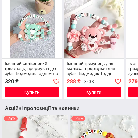
Іменний силіконовий
Іменний гризунець для
Імен
гризунець, прорізувач для
малюка, прорізувач для
гриз
зубів Ведмедик тедді мята
зубів, Ведмедик Тедді
зубі
троянда кварц
320
288
279
₴
₴
320 ₴
Купити
Купити
Акційні пропозиції та новинки
–25%
–25%