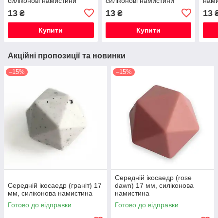
силіконові намистини
силіконові намистини
нам
13
13
13
₴
₴
Купити
Купити
Акційні пропозиції та новинки
–15%
–15%
Середній ікосаедр (rose
Середній ікосаедр (граніт) 17
dawn) 17 мм, силіконова
мм, силіконова намистина
намистина
Готово до відправки
Готово до відправки