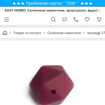
🔥🔥🔥 Приймаємо картку " 7000 " 🔥🔥🔥
EASY HOBBY. Силіконові намистини, прорізувачі, фурнітура
Товари та послуги
Силіконові намистини
Ікосаедр 1