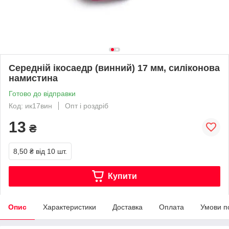
Середній ікосаедр (винний) 17 мм, силіконова
намистина
Готово до відправки
Код: ик17вин
Опт і роздріб
13
₴
8,50 ₴
від 10 шт.
Купити
Опис
Характеристики
Доставка
Оплата
Умови п