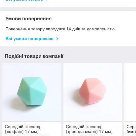
Умови повернення
Повернення товару впродовж 14 днів за домовленістю
Всі умови повернення
Подібні товари компанії
Середній ікосаедр
Середній ікосаедр
Сере
(тіффані) 17 мм,
(троянда кварц) 17 мм,
блю)