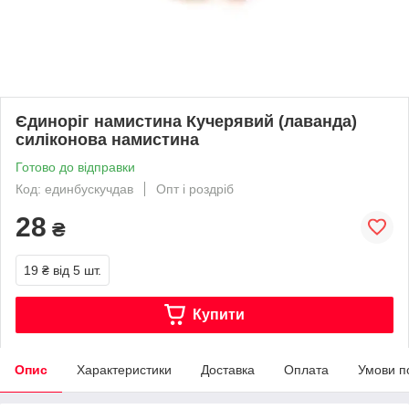
Єдиноріг намистина Кучерявий (лаванда)
силіконова намистина
Готово до відправки
Код: единбускучдав
Опт і роздріб
28
₴
19 ₴
від 5 шт.
Купити
Опис
Характеристики
Доставка
Оплата
Умови п