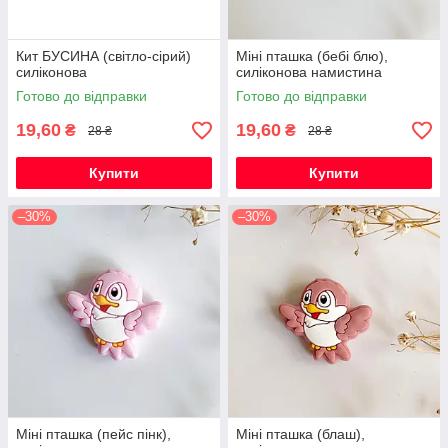
Кит БУСИНА (світло-сірий)
Міні пташка (бебі блю),
силіконова
силіконова намистина
Готово до відправки
Готово до відправки
19,60
19,60
₴
₴
28 ₴
28 ₴
Купити
Купити
–30%
–30%
Міні пташка (пейс пінк),
Міні пташка (блаш),