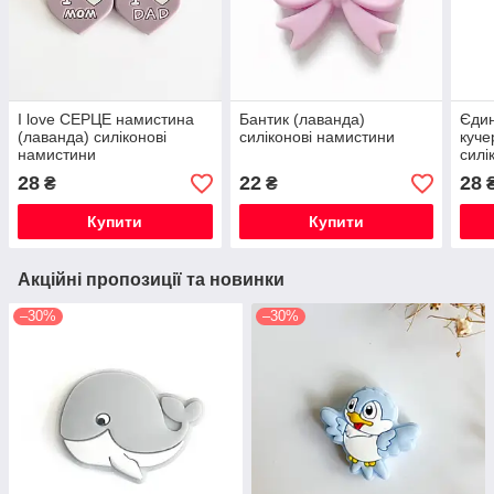
I love СЕРЦЕ намистина
Бантик (лаванда)
Єдин
(лаванда) силіконові
силіконові намистини
куче
намистини
силі
28
22
28
₴
₴
Купити
Купити
Акційні пропозиції та новинки
–30%
–30%