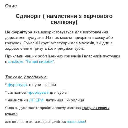
Опис
Єдиноріг ( намистини з харчового
силікону)
Це
фурнітура
яка використовується для виготовлення
держателя пустушки .На них можна прикріпити соску або
гризунок. Сучасні і круті аксесуари для малюків, які діти з
задоволенням гризуть коли ріжуться зуби.
Приклади наших робіт іменних гризунків і власників пустушки
в
альбомі
: "Готові вироби".
Так само у продажу є:
*
фурнітура
: шнури , кліпси
* силіконові
прорізувачі
для зубів
* намистини
ЛІТЕРИ
, латиниця і кирилица
Якщо ви дуже хочете зробити своєму малюкові
гризунок своїми
руками,
але не знаєте як - заходьте і дивіться
наше відео
!