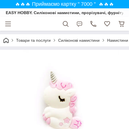
🔥🔥🔥 Приймаємо картку " 7000 " 🔥🔥🔥
EASY HOBBY. Силіконові намистини, прорізувачі, фурнітура
Товари та послуги
Силіконові намистини
Намистини